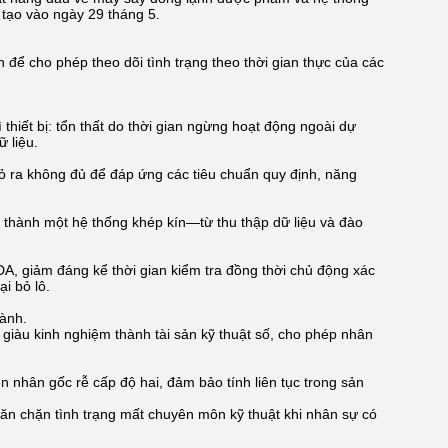
n tạo vào ngày 29 tháng 5.
 để cho phép theo dõi tình trạng theo thời gian thực của các
 thiết bị: tổn thất do thời gian ngừng hoạt động ngoài dự
ữ liệu.
tỏ ra không đủ để đáp ứng các tiêu chuẩn quy định, năng
o thành một hệ thống khép kín—từ thu thập dữ liệu và đào
A, giảm đáng kể thời gian kiểm tra đồng thời chủ động xác
i bỏ lô.
hành.
 giàu kinh nghiệm thành tài sản kỹ thuật số, cho phép nhân
 nhân gốc rễ cấp độ hai, đảm bảo tính liên tục trong sản
găn chặn tình trạng mất chuyên môn kỹ thuật khi nhân sự có