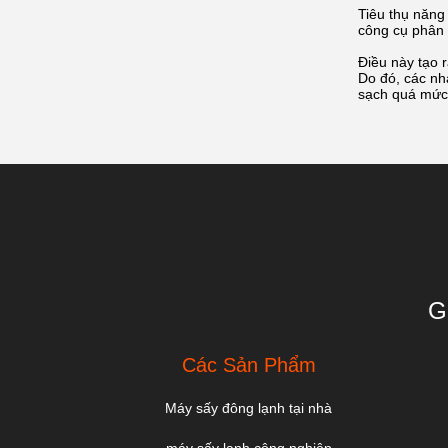
Tiêu thụ năng 
công cụ phân t
Điều này tạo 
Do đó, các nh
sạch quá mức 
G
Các Sản Phẩm
Máy sấy đông lạnh tại nhà