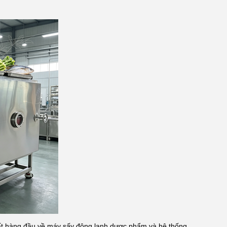
uất hàng đầu về máy sấy đông lạnh dược phẩm và hệ thống