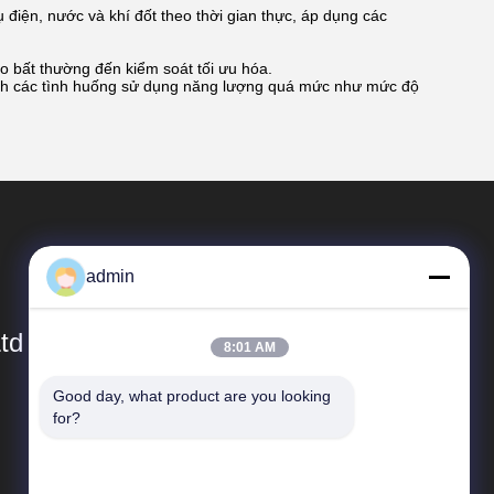
ụ điện, nước và khí đốt theo thời gian thực, áp dụng các
o bất thường đến kiểm soát tối ưu hóa.
định các tình huống sử dụng năng lượng quá mức như mức độ
admin
td
8:01 AM
Good day, what product are you looking 
Đường Dẫn Nhanh
for?
Hồ sơ công ty