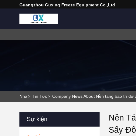
Guangzhou Guxing Freeze Equipment Co.,Ltd
Nhà
>
Tin Tức
>
Company News About Nền tảng bảo trì dự đo
Nền Tả
Sự kiện
Sấy Đô