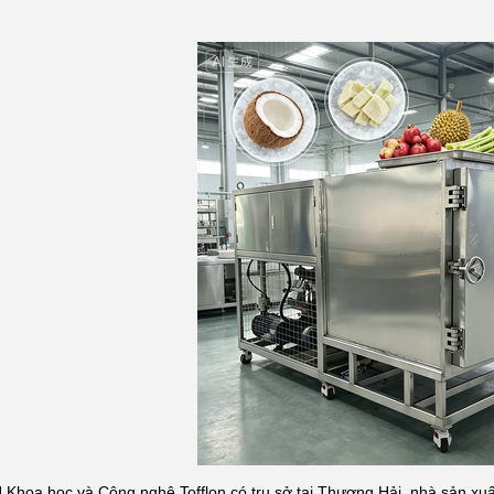
Khoa học và Công nghệ Tofflon có trụ sở tại Thượng Hải, nhà sản x