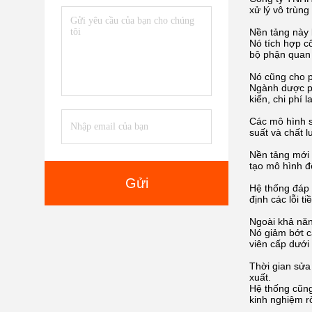
xử lý vô trùng
Nền tảng này 
Nó tích hợp c
bộ phận quan 
Nó cũng cho p
Ngành dược phẩ
kiến, chi phí 
Các mô hình s
suất và chất l
Nền tảng mới 
tạo mô hình đế
Gửi
Hệ thống đáp 
định các lỗi t
Ngoài khả năn
Nó giảm bớt c
viên cấp dưới
Thời gian sửa
xuất.
Hệ thống cũng
kinh nghiệm rờ