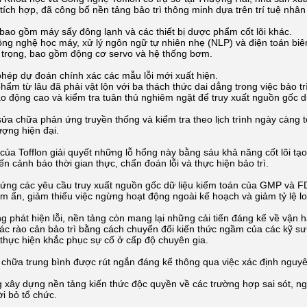
 tích hợp, đã công bố nền tảng bảo trì thông minh dựa trên trí tuệ nhâ
bao gồm máy sấy đông lạnh và các thiết bị dược phẩm cốt lõi khác.
ông nghệ học máy, xử lý ngôn ngữ tự nhiên nhẹ (NLP) và điện toán biên
trọng, bao gồm động cơ servo và hệ thống bơm.
hép dự đoán chính xác các mẫu lỗi mới xuất hiện.
m từ lâu đã phải vật lộn với ba thách thức dai dẳng trong việc bảo trì
lao động cao và kiểm tra tuân thủ nghiêm ngặt để truy xuất nguồn gốc d
ửa chữa phản ứng truyền thống và kiểm tra theo lịch trình ngày càng 
ượng hiện đại.
của Tofflon giải quyết những lỗ hổng này bằng sáu khả năng cốt lõi tạ
n cảnh báo thời gian thực, chẩn đoán lỗi và thực hiện bảo trì.
ứng các yêu cầu truy xuất nguồn gốc dữ liệu kiểm toán của GMP và FD
iềm ẩn, giảm thiểu việc ngừng hoạt động ngoài kế hoạch và giảm tỷ lệ loạ
g phát hiện lỗi, nền tảng còn mang lại những cải tiến đáng kể về vận 
ác rào cản bảo trì bằng cách chuyển đổi kiến ​​thức ngầm của các kỹ sư
 thực hiện khắc phục sự cố ở cấp độ chuyên gia.
 chữa trung bình được rút ngắn đáng kể thông qua việc xác định nguyên
 xây dựng nền tảng kiến ​​thức độc quyền về các trường hợp sai sót, n
i bỏ tổ chức.